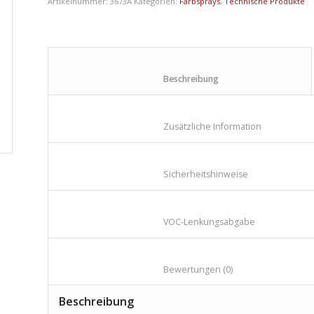
Artikelnummer:
3673A
Kategorien:
Farbsprays
,
Technische Produkte
						Beschreibung					
						Zusätzliche Informa
						Sicherheitshinwei
						VOC-Lenkungsabga
						Bewertungen (0)				
Beschreibung