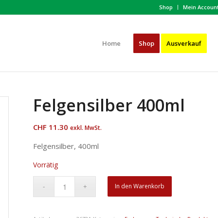
Shop
Mein Accoun
Home
Shop
Ausverkauf
Felgensilber 400ml
CHF
11.30
exkl. MwSt.
Felgensilber, 400ml
Vorrätig
In den Warenkorb