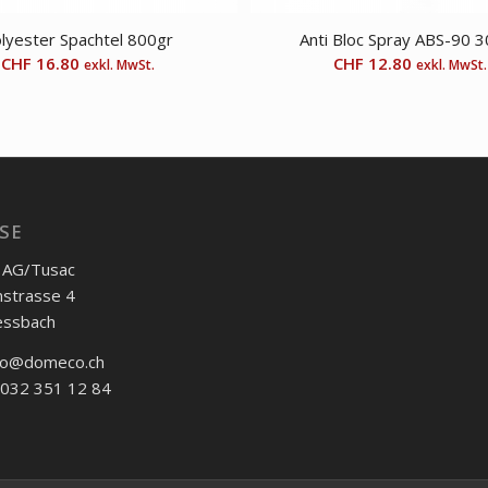
lyester Spachtel 800gr
Anti Bloc Spray ABS-90 
CHF
16.80
CHF
12.80
exkl. MwSt.
exkl. MwSt.
SE
AG/Tusac
nstrasse 4
essbach
nfo@domeco.ch
 032 351 12 84