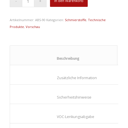
In den Warenkorb
Artikelnummer:
ABS-90
Kategorien:
Schmierstoffe
,
Technische
Produkte
,
Vorschau
						Beschreibung					
						Zusätzliche Information					
						Sicherheitshinweise					
						VOC-Lenkungsabgabe					