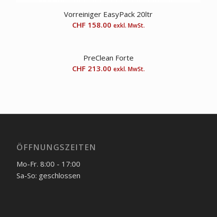
Vorreiniger EasyPack 20ltr
CHF
158.00
exkl. MwSt.
PreClean Forte
CHF
213.00
exkl. MwSt.
ÖFFNUNGSZEITEN
Mo-Fr. 8:00 - 17:00
Sa-So: geschlossen