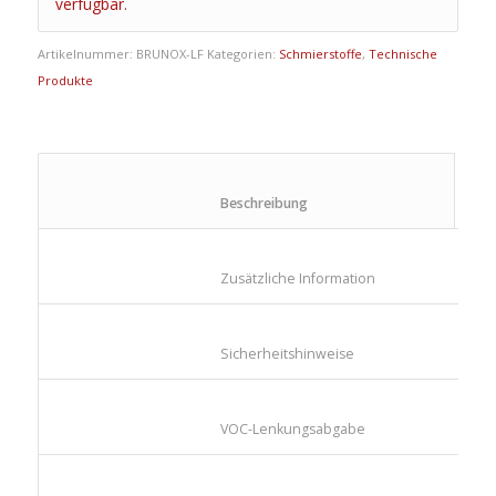
verfügbar.
Artikelnummer:
BRUNOX-LF
Kategorien:
Schmierstoffe
,
Technische
Produkte
						Beschreibung					
						Zusätzliche Information					
						Sicherheitshinweise					
						VOC-Lenkungsabgabe					