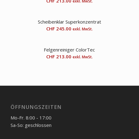
CHF
213.00
exkl. MwSt.
Scheibenklar Superkonzentrat
CHF
245.00
exkl. MwSt.
Felgenreiniger ColorTec
CHF
213.00
exkl. MwSt.
ÖFFNUNGSZEITEN
Mo-Fr. 8:00 - 17:00
Sa-So: geschlossen