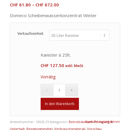
CHF
61.80
–
CHF
672.00
Domeco Scheibenwasserkonzentrat Winter
Verkaufseinheit
Kanister à 25lt.
CHF
127.50
exkl. MwSt.
Vorrätig
In den Warenkorb
Auswahl zurücksetzen
Artikelnummer:
12020-25
Kategorien:
Betriebsbedarf
,
Reinigung &
Unterhalt
,
Reinigungsmittel
,
Verbrauchsmaterial
,
Vorschau
,