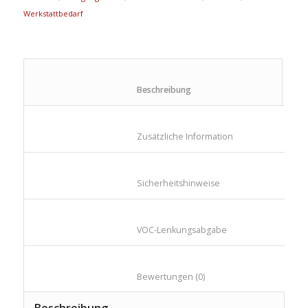
Werkstattbedarf
						Beschreibung					
						Zusätzliche Information					
						Sicherheitshinweise					
						VOC-Lenkungsabgabe					
						Bewertungen (0)					
Beschreibung