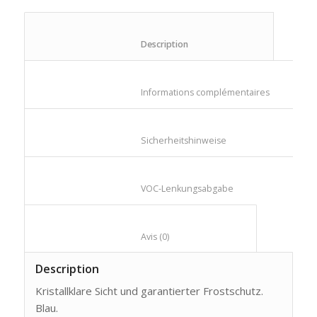
						Description					
						Informations compl
						Sicherheitshinweise					
						VOC-Lenkungsabgabe					
						Avis (0)					
Description
Kristallklare Sicht und garantierter Frostschutz.
Blau.