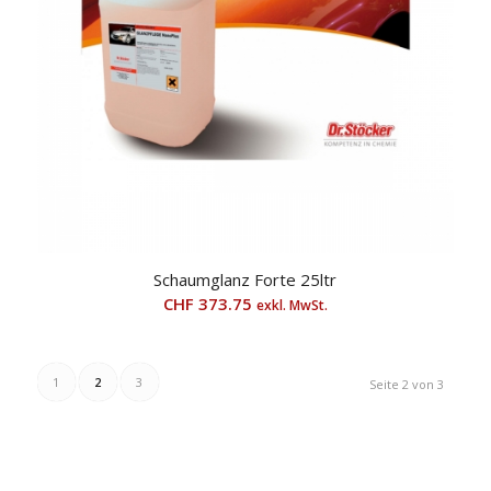
Schaumglanz Forte 25ltr
CHF
373.75
exkl. MwSt.
1
2
3
Seite 2 von 3