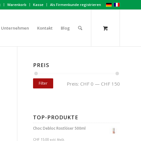
t
Warenkorb
Kasse
Als Firmenkunde registrieren
Unternehmen
Kontakt
Blog
PREIS
Filter
Preis:
CHF 0
—
CHF 150
TOP-PRODUKTE
Choc Debloc Rostlöser 500ml
CHF
15.00
exkl. MwSt.