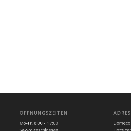
ÖFFNUNGSZEITEN
ADRES
Mo-Fr. 8:00 - 17:00
Domeco 
Sa-So: geschlossen
Dotzige