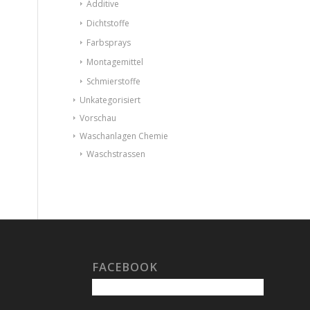
Additive
Dichtstoffe
Farbsprays
Montagemittel
Schmierstoffe
Unkategorisiert
Vorschau
Waschanlagen Chemie
Waschstrassen
FACEBOOK