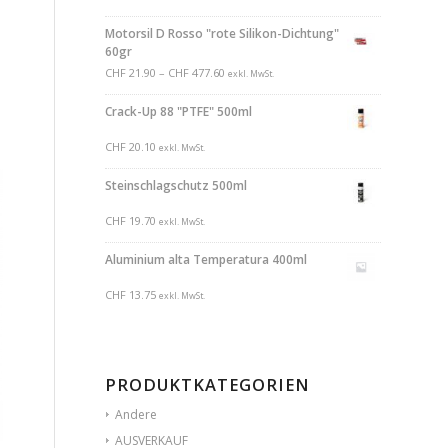
Motorsil D Rosso "rote Silikon-Dichtung"
60gr
CHF
21.90
–
CHF
477.60
exkl. MwSt.
Crack-Up 88 "PTFE" 500ml
CHF
20.10
exkl. MwSt.
Steinschlagschutz 500ml
CHF
19.70
exkl. MwSt.
Aluminium alta Temperatura 400ml
CHF
13.75
exkl. MwSt.
PRODUKTKATEGORIEN
Andere
AUSVERKAUF